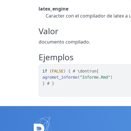
latex_engine
Caracter con el compilador de latex a u
Valor
documento compilado.
Ejemplos
if
(
FALSE
)
{
# \dontrun{
agromet_informe
(
"Informe.Rmd"
)
}
# }