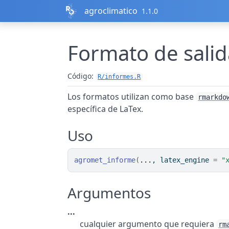
Ir al contenido
agroclimatico
1.1.0
Formato de sali
Código:
R/informes.R
Los formatos utilizan como base
rmarkdo
específica de LaTex.
Uso
agromet_informe
(
...
, latex_engine 
=
"
Argumentos
...
cualquier argumento que requiera
rm