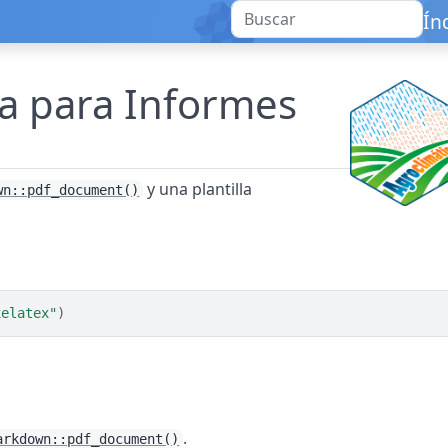
Ín
da para Informes
y una plantilla
wn::pdf_document()
xelatex"
)
.
arkdown::pdf_document()