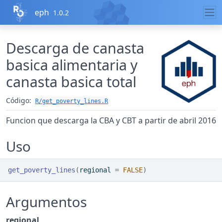
Ir al contenido
eph
1.0.2
Descarga de canasta
basica alimentaria y
canasta basica total
Código:
R/get_poverty_lines.R
Funcion que descarga la CBA y CBT a partir de abril 2016
Uso
get_poverty_lines
(
regional 
=
FALSE
)
Argumentos
regional