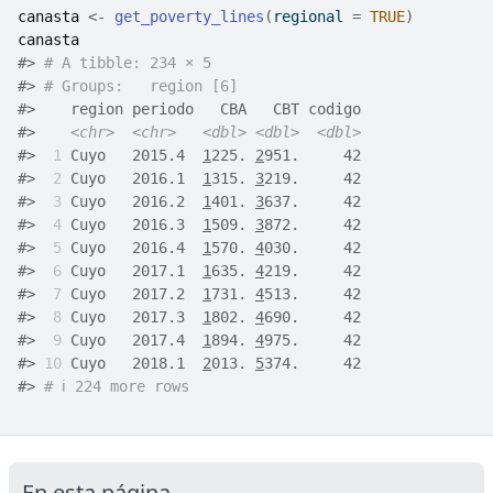
canasta
<-
get_poverty_lines
(
regional 
=
TRUE
)
canasta
#>
# A tibble: 234 × 5
#>
# Groups:   region [6]
#>
    region periodo   CBA   CBT codigo
#>
<chr>
<chr>
<dbl>
<dbl>
<dbl>
#>
 1
 Cuyo   2015.4  
1
225. 
2
951.     42
#>
 2
 Cuyo   2016.1  
1
315. 
3
219.     42
#>
 3
 Cuyo   2016.2  
1
401. 
3
637.     42
#>
 4
 Cuyo   2016.3  
1
509. 
3
872.     42
#>
 5
 Cuyo   2016.4  
1
570. 
4
030.     42
#>
 6
 Cuyo   2017.1  
1
635. 
4
219.     42
#>
 7
 Cuyo   2017.2  
1
731. 
4
513.     42
#>
 8
 Cuyo   2017.3  
1
802. 
4
690.     42
#>
 9
 Cuyo   2017.4  
1
894. 
4
975.     42
#>
10
 Cuyo   2018.1  
2
013. 
5
374.     42
#>
# ℹ 224 more rows
En esta página