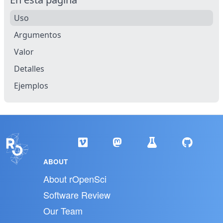
Uso
Argumentos
Valor
Detalles
Ejemplos
ABOUT
About rOpenSci
Software Review
Our Team