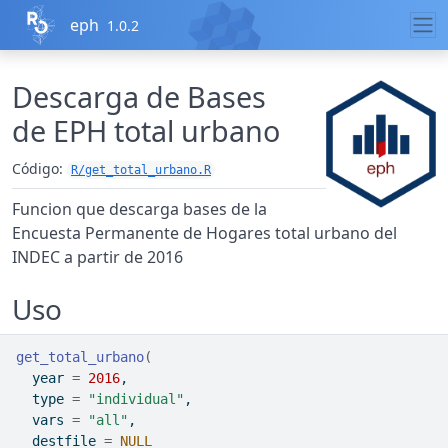
Ir al contenido
eph
1.0.2
Descarga de Bases
de EPH total urbano
Código:
R/get_total_urbano.R
Funcion que descarga bases de la
Encuesta Permanente de Hogares total urbano del
INDEC a partir de 2016
Uso
get_total_urbano
(
  year 
=
2016
,
  type 
=
"individual"
,
  vars 
=
"all"
,
  destfile 
=
NULL