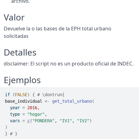
archivo.
Valor
Devuelve la o las bases de la EPH total urbano
solicitadas
Detalles
disclaimer: El script no es un producto oficial de INDEC.
Ejemplos
if
(
FALSE
)
{
# \dontrun{
base_individual
<-
get_total_urbano
(
  year 
=
2016
,
  type 
=
"hogar"
,
  vars 
=
c
(
"PONDERA"
, 
"IV1"
, 
"IV2"
)
)
}
# }