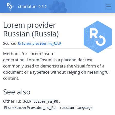
Skip to contents
charlatan
0.6.2
Lorem provider
Russian (Russia)
Source:
R/lorem-provider-ru_RU.R
Methods for Lorem Ipsum
generation. Lorem Ipsum is a placeholder text
commonly used to demonstrate the visual form of a
document or a typeface without relying on meaningful
content.
See also
Other ru:
,
JobProvider_ru_RU
,
PhoneNumberProvider_ru_RU
russian-language