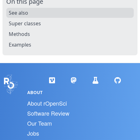
On this page
See also
Super classes
Methods
Examples
ABOUT
About rOpenSci
Software Review
Our Team
Jobs