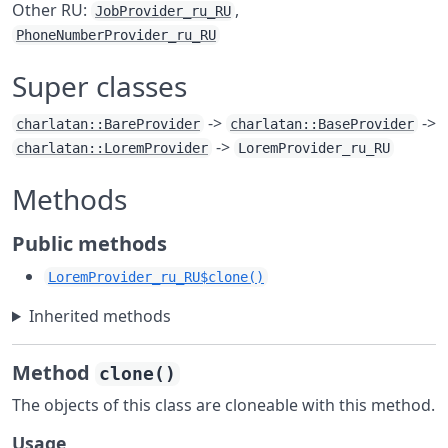
Other RU:
,
JobProvider_ru_RU
PhoneNumberProvider_ru_RU
Super classes
->
->
charlatan::BareProvider
charlatan::BaseProvider
->
charlatan::LoremProvider
LoremProvider_ru_RU
Methods
Public methods
LoremProvider_ru_RU$clone()
Inherited methods
Method
clone()
The objects of this class are cloneable with this method.
Usage