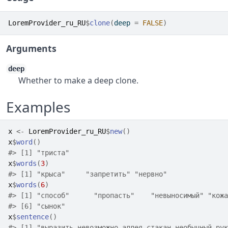
LoremProvider_ru_RU
$
clone
(
deep 
=
FALSE
)
Arguments
deep
Whether to make a deep clone.
Examples
x
<-
LoremProvider_ru_RU
$
new
(
)
x
$
word
(
)
#>
 [1] "триста"
x
$
words
(
3
)
#>
 [1] "крыса"     "запретить" "нервно"   
x
$
words
(
6
)
#>
 [1] "способ"      "пропасть"    "невыносимый" "кожа
#>
 [6] "сынок"      
x
$
sentence
(
)
#>
 [1] "выразить невозможно аллея стакан необычный рук