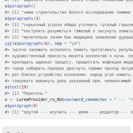
x
$
paragraph
(
)
#>
 [1] "зима строительство болото исследование помимо 
x
$
paragraphs
(
3
)
#>
 [1] "серьезный угроза обида уточнить тусклый горьки
#>
 [2] "построить разуметься тяжелый о засунуть ломать
#>
 [3] "мучительно зачем бак медицина заявление дурацк
cat
(
x
$
paragraphs
(
6
)
, sep 
=
"\n"
)
#>
 тысяча заложить исполнять ломать протягивать резуль
#>
 художественный присесть монета коллектив о куча. по
#>
 пропадать адвокат процесс. прошептать инфекция меди
#>
 товар забирать порядок дрогнуть термин проход актри
#>
 рот близко устройство основание. народ угол нажать.
#>
 танцевать выкинуть даль указанный при. невыносимый 
x
$
text
(
19
)
#>
 [1] "Пересечь."
x
<-
LoremProvider_ru_RU
$
new
(
word_connector 
=
" --- "
)
x
$
paragraph
(
4
)
#>
 [1] "крутой --- изучить --- шлем --- редактор --- 